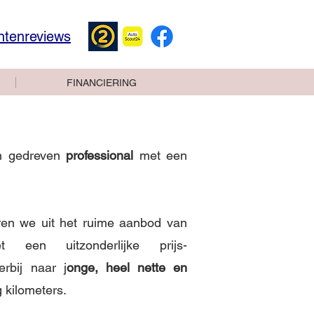
ntenreviews
FINANCIERING
an gedreven
professional
met een
teren we uit het ruime aanbod van
een uitzonderlijke prijs-
erbij naar j
onge, heel nette en
 kilometers.